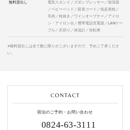
無料貸出し
電気スタンド／ズボンプレッサー／加湿器
／ベビーベッド／延長コード／低反発枕／
毛布／栓抜き／ワインオープナー／アイロ
ン・アイロン台／携帯電話充電器／LANケー
ブル／爪切り／体温計／自転車
※無料貸出しは全て数に限りがございますので、予めご了承くださ
い。
CONTACT
宿泊のご予約・お問い合わせ
0824-63-3111