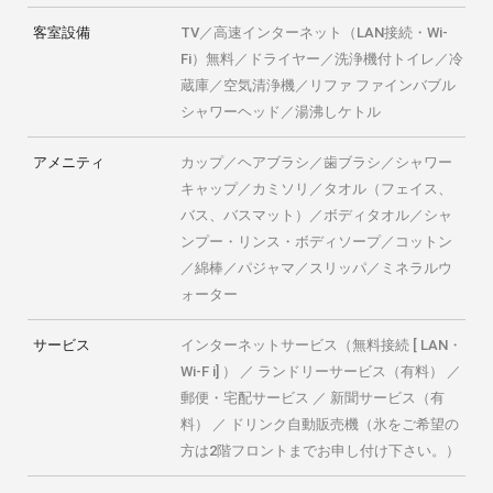
客室設備
TV／高速インターネット（LAN接続・Wi-
Fi）無料／ドライヤー／洗浄機付トイレ／冷
蔵庫／空気清浄機／リファ ファインバブル
シャワーヘッド／湯沸しケトル
アメニティ
カップ／ヘアブラシ／歯ブラシ／シャワー
キャップ／カミソリ／タオル（フェイス、
バス、バスマット）／ボディタオル／シャ
ンプー・リンス・ボディソープ／コットン
／綿棒／パジャマ／スリッパ／ミネラルウ
ォーター
サービス
インターネットサービス（無料接続 [ LAN・
Wi-F i] ） ／ ランドリーサービス（有料） ／
郵便・宅配サービス ／ 新聞サービス（有
料） ／ ドリンク自動販売機（氷をご希望の
方は2階フロントまでお申し付け下さい。）